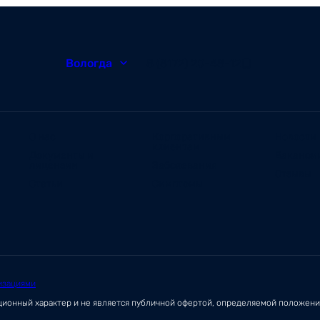
Вологда
8 (8172) 20-48-12
О нас
Корпоративным
Новости
клиентам
Документы и
Ваканси
лицензии
Заболевания
Отзывы
Статьи
Симптомы
изациями
ационный характер и не является публичной офертой, определяемой положен