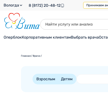
Вологда
8 (8172) 20-48-12
Принимаем ана
Оперблок
Корпоративным клиентам
Выбрать врача
Оста
Главная
/
Врачи
/
Взрослым
Детям