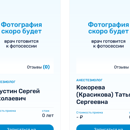
(0)
Отзывы
Отзывы
АНЕСТЕЗИОЛОГ
ТЕЗИОЛОГ
Кокорева
устин Сергей
(Красикова) Тать
колаевич
Сергеевна
сть приема
стаж
Стоимость приема
0 лет
- ₽
Записаться на
Записаться на