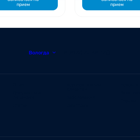
прием
прием
Вологда
8 (8172) 20-48-12
О нас
Корпоративным
Новости
клиентам
Документы и
Ваканси
лицензии
Заболевания
Отзывы
Статьи
Симптомы