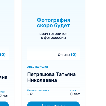
(0)
(0)
Отзывы
АНЕСТЕЗИОЛОГ
Петряшова Татьяна
яна
Николаевна
Стоимость приема
стаж
стаж
- ₽
0 лет
0 лет
Записаться на