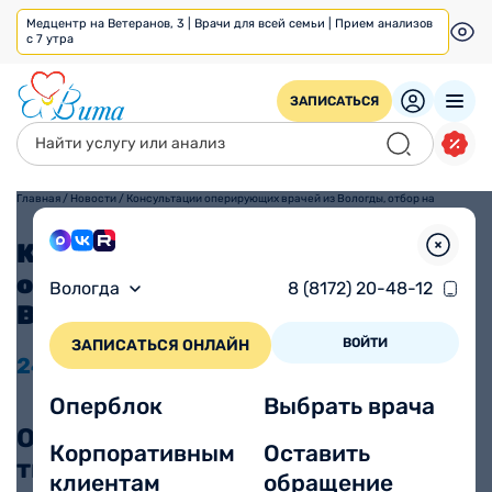
Медцентр на Ветеранов, 3 | Врачи для всей семьи | Прием анализов
с 7 утра
ЗАПИСАТЬСЯ
Главная
/
Новости
/
Консультации оперирующих врачей из Вологды, отбор на
операции
Консультации
оперирующих врачей из
Вологда
8 (8172) 20-48-12
Вологды, отбор на операции
ВОЙТИ
ЗАПИСАТЬСЯ ОНЛАЙН
24.03
2026
Оперблок
Выбрать врача
Операция - это не страшно, когда
Корпоративным
Оставить
ты в надежных руках.
клиентам
обращение