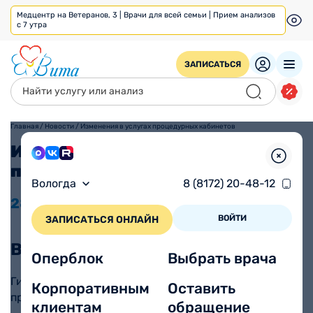
Медцентр на Ветеранов, 3 | Врачи для всей семьи | Прием анализов
с 7 утра
ЗАПИСАТЬСЯ
Главная
/
Новости
/
Изменения в услугах процедурных кабинетов
Изменения в услугах
процедурных кабинетов
Вологда
8 (8172) 20-48-12
28.01
2026
ВОЙТИ
ЗАПИСАТЬСЯ ОНЛАЙН
Возобновление приема мазков
Оперблок
Выбрать врача
Гинекологические и урологические мазки без
Корпоративным
Оставить
приема врача можно сдать в филиалах по адресам:
клиентам
обращение