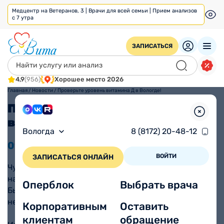
Медцентр на Ветеранов, 3 | Врачи для всей семьи | Прием анализов
с 7 утра
ЗАПИСАТЬСЯ
4,9
(956)
Хорошее место 2026
Главная
/
Новости
/
Проверьте уровень витамина Д в Вологде!
Проверьте уровень
витамина Д в Вологде!
Вологда
8 (8172) 20-48-12
01.11
2021
ВОЙТИ
ЗАПИСАТЬСЯ ОНЛАЙН
Чувствуете усталость, мышечную слабость, и нет
настроения? Стали часто подхватывать простуды?
Оперблок
Выбрать врача
Были неожиданные переломы? Пора задуматься о
нехватке «
солнечного
» витамина.
Корпоративным
Оставить
клиентам
обращение