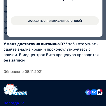
Именно солнечные лучи способствуют синтезу
витамина D в организме. Он поддерживает
необходимую концентрацию кальция и фосфора в
крови и обеспечивает прочность костей. Витамин D
ЗАКАЗАТЬ СПРАВКУ ДЛЯ НАЛОГОВОЙ
повышает защитные силы организма, укрепляет
иммунитет взрослых и детей, предупреждает
развитие серьезных болезней.
У меня достаточно витамина D
? Чтобы это узнать,
сдайте анализ крови и проконсультируйтесь с
врачом. В медцентрах Вита процедура проводится
без записи
!
Обновлено 08.11.2021
Вологда
8 (8172) 20-48-12