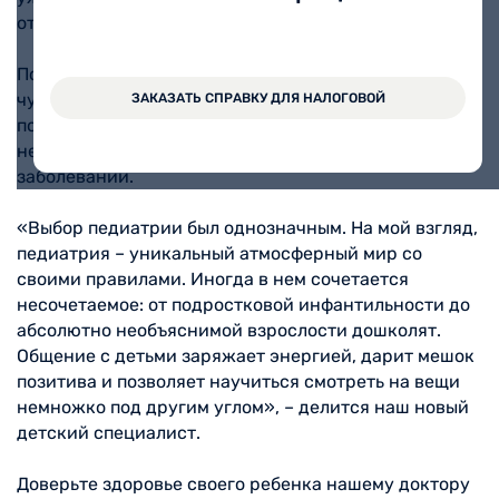
относится к каждому ребенку.
Постоянное развитие – важная часть работы нашего
чуткого педиатра. Анастасия Алексеевна также
ЗАКАЗАТЬ СПРАВКУ ДЛЯ НАЛОГОВОЙ
поможет в вопросах детской гастроэнтерологии,
нефрологии, логопедии и лечении инфекционных
заболеваний.
«Выбор педиатрии был однозначным. На мой взгляд,
педиатрия – уникальный атмосферный мир со
своими правилами. Иногда в нем сочетается
несочетаемое: от подростковой инфантильности до
абсолютно необъяснимой взрослости дошколят.
Общение с детьми заряжает энергией, дарит мешок
позитива и позволяет научиться смотреть на вещи
немножко под другим углом», – делится наш новый
детский специалист.
Доверьте здоровье своего ребенка нашему доктору