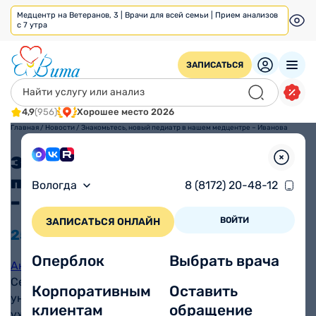
Медцентр на Ветеранов, 3 | Врачи для всей семьи | Прием анализов
с 7 утра
ЗАПИСАТЬСЯ
4,9
(956)
Хорошее место 2026
Главная
/
Новости
/
Знакомьтесь, новый педиатр в нашем медцентре – Иванова
Анастасия
Знакомьтесь, новый
педиатр в нашем медцентре
Вологда
8 (8172) 20-48-12
– Иванова Анастасия
ВОЙТИ
ЗАПИСАТЬСЯ ОНЛАЙН
25.01
2023
Оперблок
Выбрать врача
Анастасия Алексеевна
в 2019 году закончила
Северный государственный медицинский
Корпоративным
Оставить
университет по специальности «Педиатрия». Вот
клиентам
обращение
уже 4 года она с заботой, любовью и вниманием