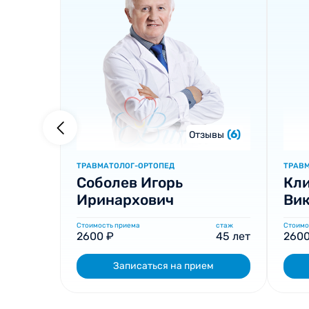
(6)
Отзывы
ТРАВМАТОЛОГ-ОРТОПЕД
ТРАВ
Соболев Игорь
Кл
Иринархович
Ви
Стоимость приема
стаж
Стоимо
2600 ₽
45 лет
2600
Записаться на прием