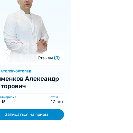
(1)
Отзывы
МАТОЛОГ-ОРТОПЕД
именков Александр
кторович
сть приема
стаж
 ₽
17 лет
Записаться на прием