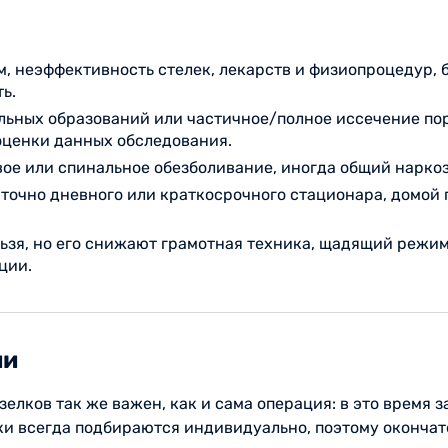
 неэффективность стелек, лекарств и физиопроцедур, б
ь.
льных образований или частичное/полное иссечение по
оценки данных обследования.
е или спинальное обезболивание, иногда общий наркоз;
аточно дневного или краткосрочного стационара, домой п
зя, но его снижают грамотная техника, щадящий режим 
ции.
ии
елков так же важен, как и сама операция: в это время 
оки всегда подбираются индивидуально, поэтому оконча