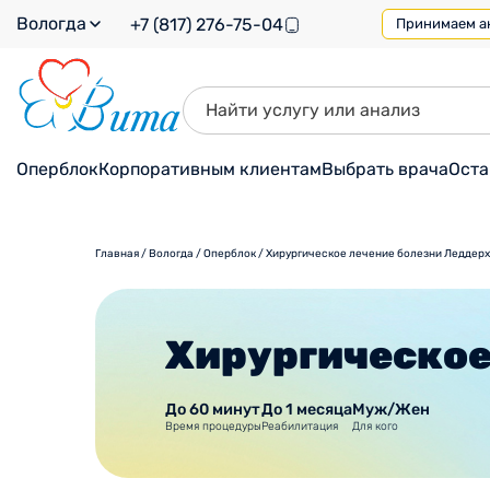
Вологда
+7 (817) 276-75-04
Принимаем ана
Оперблок
Корпоративным клиентам
Выбрать врача
Оста
Главная
/
Вологда
/
Оперблок
/
Хирургическое лечение болезни Леддер
Хирургическое
До 60 минут
До 1 месяца
Муж/Жен
Время процедуры
Реабилитация
Для кого