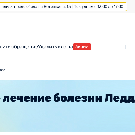
лизы после обеда на Ветошкина, 15 | По будням с 13:00 до 17:00
вить обращение
Удалить клеща
Акции
хозе
 лечение болезни Лед