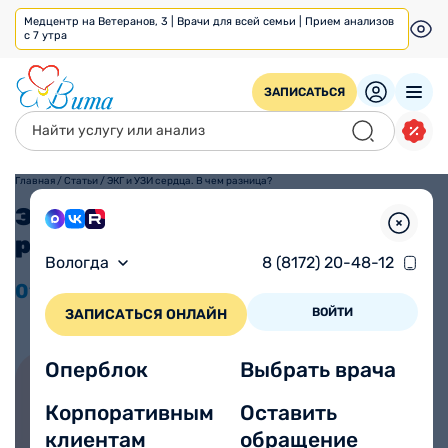
Медцентр на Ветеранов, 3 | Врачи для всей семьи | Прием анализов
с 7 утра
ЗАПИСАТЬСЯ
Главная
/
Статьи
/
ЭКГ и УЗИ сердца. В чем разница?
ЭКГ и УЗИ сердца. В чем
разница?
Вологда
8 (8172) 20-48-12
01.11
2022
Просмотров 6504
ВОЙТИ
ЗАПИСАТЬСЯ ОНЛАЙН
Оперблок
Выбрать врача
Корпоративным
Оставить
Записаться на прием онлайн
клиентам
обращение