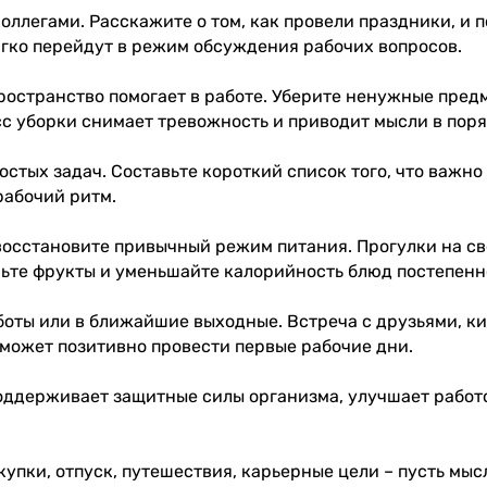
ллегами. Расскажите о том, как провели праздники, и 
ягко перейдут в режим обсуждения рабочих вопросов.
ространство помогает в работе. Уберите ненужные пред
сс уборки снимает тревожность и приводит мысли в поря
ростых задач. Составьте короткий список того, что важно
 рабочий ритм.
восстановите привычный режим питания. Прогулки на св
ьте фрукты и уменьшайте калорийность блюд постепенно 
оты или в ближайшие выходные. Встреча с друзьями, ки
поможет позитивно провести первые рабочие дни.
оддерживает защитные силы организма, улучшает работо
купки, отпуск, путешествия, карьерные цели – пусть мыс