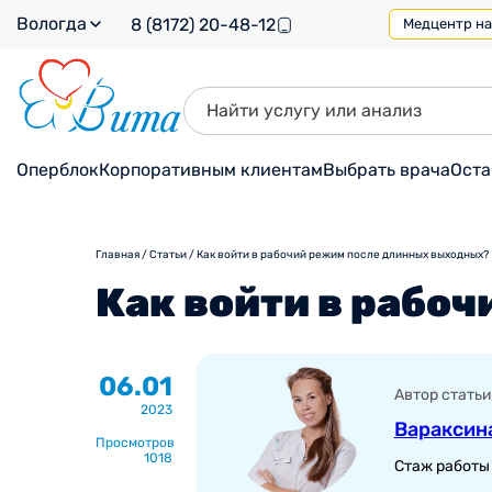
Вологда
8 (8172) 20-48-12
Медцентр на 
Оперблок
Корпоративным клиентам
Выбрать врача
Оста
Главная
/
Статьи
/
Как войти в рабочий режим после длинных выходных?
Как войти в рабо
06.01
Автор статьи
2023
Вараксин
Просмотров
1018
Стаж работы 