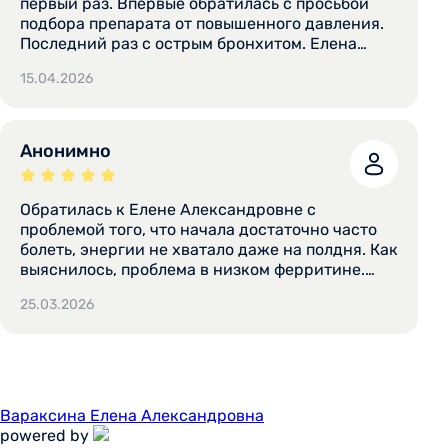
первый раз. Впервые обратилась с просьбой
подбора препарата от повышенного давления.
Последний раз с острым бронхитом. Елена
Александровна очень внимательно меня
15.04.2026
выслушала, назначила курс лечения,
объяснила принцип действия лекарств и
стратегию лечения. Оба раза проблема была
решена. Очень рекомендую всем этого
Анонимно
замечательного врача.
Обратилась к Елене Александровне с
проблемой того, что начала достаточно часто
болеть, энергии не хватало даже на полдня. Как
выяснилось, проблема в низком ферритине.
Подобрано лечение без лишних препаратов.
25.03.2026
Внимательность, чуткость и вовлеченность
врача в проблему, а не просто лишь бы что-то
выписать и отпустить пациента.
Вараксина Елена Александровна
powered by