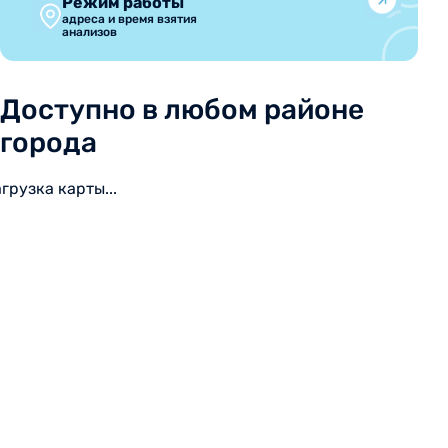
Режим работы
адреса и время взятия
анализов
Доступно в любом районе
города
агрузка карты...