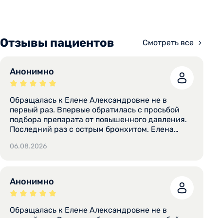
Отзывы пациентов
Смотреть все
Анонимно
Обращалась к Елене Александровне не в
первый раз. Впервые обратилась с просьбой
подбора препарата от повышенного давления.
Последний раз с острым бронхитом. Елена
Александровна очень внимательно меня
06.08.2026
выслушала, назначила курс лечения,
объяснила принцип действия лекарств и
стратегию лечения. Оба раза проблема была
решена. Очень рекомендую всем этого
Анонимно
замечательного врача.
Обращалась к Елене Александровне не в