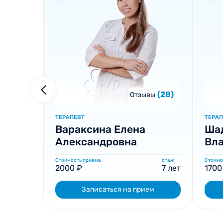
(28)
Отзывы
ТЕРАПЕВТ
ТЕРАП
Вараксина Елена
Ша
Александровна
Вл
Стоимость приема
стаж
Стоимо
2000 ₽
7 лет
1700
Записаться на прием