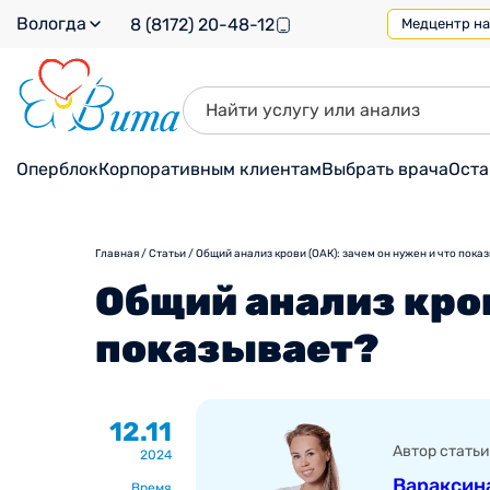
Вологда
8 (8172) 20-48-12
Медцентр на 
Оперблок
Корпоративным клиентам
Выбрать врача
Оста
Главная
/
Статьи
/
Общий анализ крови (ОАК): зачем он нужен и что пока
Общий анализ кров
показывает?
12.11
Автор статьи
2024
Вараксин
Время