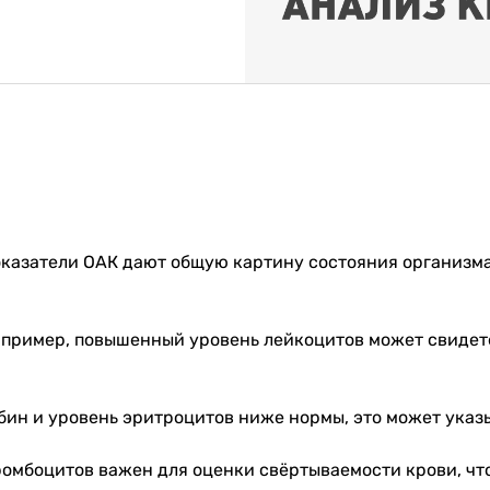
оказатели ОАК дают общую картину состояния организм
апример, повышенный уровень лейкоцитов может свидет
обин и уровень эритроцитов ниже нормы, это может указ
тромбоцитов важен для оценки свёртываемости крови, ч