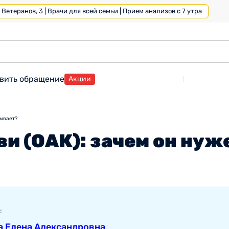
Ветеранов, 3 | Врачи для всей семьи | Прием анализов с 7 утра
вить обращение
Акции
зывает?
и (ОАК): зачем он нуже
:
а Елена Александровна