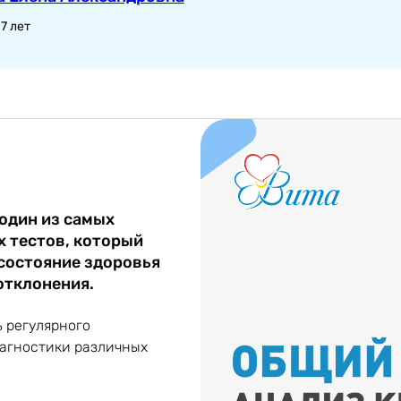
7 лет
 один из самых
 тестов, который
состояние здоровья
отклонения.
ь регулярного
иагностики различных