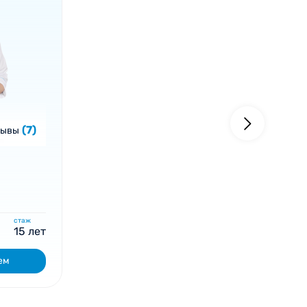
(7)
зывы
стаж
15 лет
ем