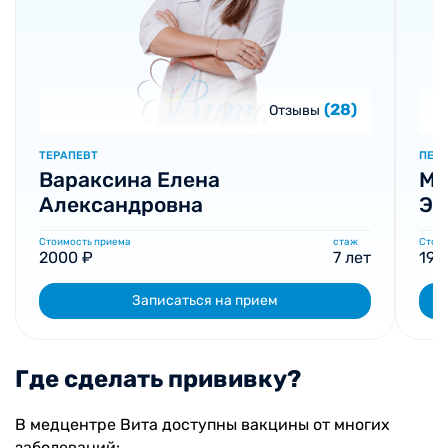
(28)
Отзывы
ТЕРАПЕВТ
ПЕДИ
Вараксина Елена
Му
Александровна
Эр
Стоимость приема
стаж
Стоим
2000 ₽
7 лет
190
Записаться на прием
Где сделать прививку?
В медцентре Вита доступны вакцины от многих
заболеваний: