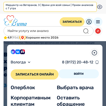
Медцентр на Ветеранов, 3 | Врачи для всей семьи | Прием анализов
с 7 утра
ЗАПИСАТЬСЯ
4,9
(956)
Хорошее место 2026
Главная
/
Статьи
/
Вакцинация при хронических заболеваниях: рекомендации
специалистов
Вакцинация при
хронических заболеваниях:
Вологда
8 (8172) 20-48-12
рекомендации
специалистов
ВОЙТИ
ЗАПИСАТЬСЯ ОНЛАЙН
30.10
2025
Время прочтения
Просмотров 662
Оперблок
Выбрать врача
4 минуты
Корпоративным
Оставить
клиентам
обращение
Автор статьи: