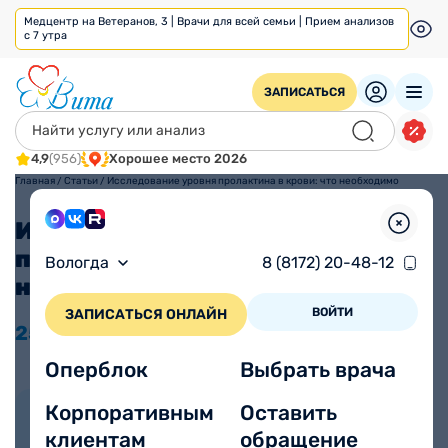
Медцентр на Ветеранов, 3 | Врачи для всей семьи | Прием анализов
с 7 утра
ЗАПИСАТЬСЯ
4,9
(956)
Хорошее место 2026
Главная
/
Статьи
/
Исследование уровня пролактина в крови: что необходимо
знать?
Исследование уровня
пролактина в крови: что
Вологда
8 (8172) 20-48-12
необходимо знать?
ВОЙТИ
ЗАПИСАТЬСЯ ОНЛАЙН
25.12
2024
Время прочтения
Просмотров 2131
3 минуты
Оперблок
Выбрать врача
Корпоративным
Оставить
Автор статьи:
Вараксина Елена
клиентам
обращение