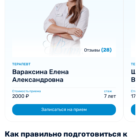
(28)
Отзывы
ТЕРАПЕВТ
ТЕР
Вараксина Елена
Ша
Александровна
Вл
Стоимость приема
стаж
Стоим
2000 ₽
7 лет
170
Записаться на прием
Как правильно подготовиться к