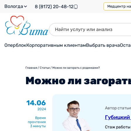
Вологда
8 (8172) 20-48-12
Медцентр на 
Оперблок
Корпоративным клиентам
Выбрать врача
Оста
Главная
/
Статьи
/
Можно ли загорать с родинками?
Можно ли загорат
14.06
Автор статьи
2024
Губицкий
Время
прочтения
3 минуты
Стаж работы 