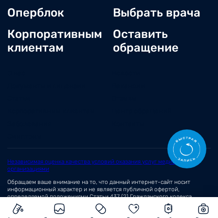
Оперблок
Выбрать врача
Корпоративным
Оставить
клиентам
обращение
О нас
Новости
Документы и лицензии
Вакансии
Статьи
Отзывы
Корпоративным клиентам
Центр обращений
Заболевания
Контакты
Симптомы
Независимая оценка качества условий оказания услуг медицинскими
организациями
Обращаем ваше внимание на то, что данный интернет-сайт носит
информационный характер и не является публичной офертой,
определяемой положениями
Статьи 437 (2)
Гражданского кодекса
Российской Федерации.
© 2026 Сеть медицинских центров «Вита»