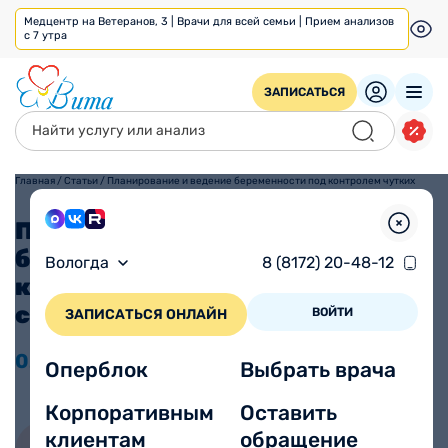
Медцентр на Ветеранов, 3 | Врачи для всей семьи | Прием анализов
с 7 утра
ЗАПИСАТЬСЯ
Главная
/
Статьи
/
Планирование и ведение беременности под контролем чутких
специалистов
Планирование и ведение
беременности под
Вологда
8 (8172) 20-48-12
контролем чутких
специалистов
ВОЙТИ
ЗАПИСАТЬСЯ ОНЛАЙН
02.06
2023
Просмотров 1701
Оперблок
Выбрать врача
Корпоративным
Оставить
клиентам
обращение