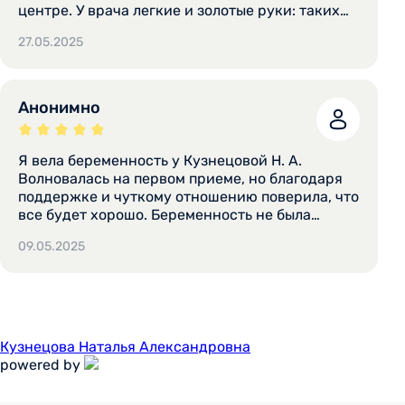
центре. У врача легкие и золотые руки: таких
почти неощутимых осмотров не было ни у
27.05.2025
какого другого врача. Все аккуратно,
доброжелательно, внимательно. К Наталье
Александровне ходила на осмотры после
родов, она снимала мне швы после
Анонимно
эпизиотомии (точнее убирала часть нитей и
узелков, швы саморассасывающиеся).
Процедура не самая приятная, но с такой
Я вела беременность у Кузнецовой Н. А.
поддержкой не страшна.
Волновалась на первом приеме, но благодаря
поддержке и чуткому отношению поверила, что
все будет хорошо. Беременность не была
простой, но результат того стоил. 22. 04. 2023
09.05.2025
на свет появилась моя доченька, рожала я тоже
у Кузнецовой Н. А. , благодаря ей все прошло
благополучно.
Кузнецова Наталья Александровна
powered by