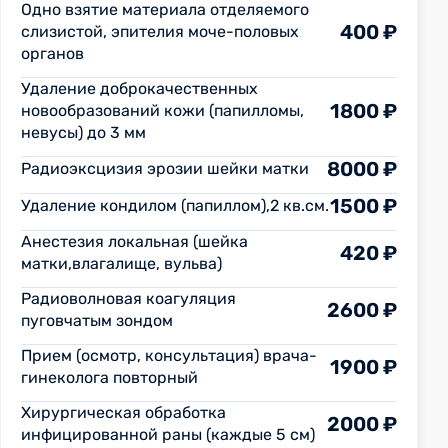
Одно взятие материала отделяемого
400 ₽
слизистой, эпителия моче-половых
органов
Удаление доброкачественных
1800 ₽
новообразований кожи (папилломы,
невусы) до 3 мм
8000 ₽
Радиоэксцизия эрозии шейки матки
1500 ₽
Удаление кондилом (папиллом),2 кв.см.
Анестезия локальная (шейка
420 ₽
матки,влагалище, вульва)
Радиоволновая коагуляция
2600 ₽
пуговчатым зондом
Прием (осмотр, консультация) врача-
1900 ₽
гинеколога повторный
Хирургическая обработка
2000 ₽
инфицированной раны (каждые 5 см)