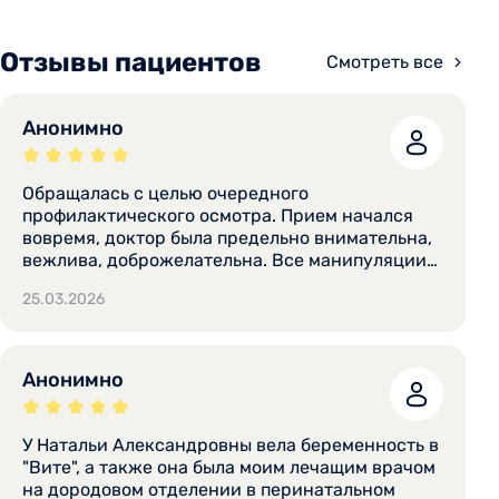
Отзывы пациентов
Смотреть все
Анонимно
Обращалась с целью очередного
профилактического осмотра. Прием начался
вовремя, доктор была предельно внимательна,
вежлива, доброжелательна. Все манипуляции
совершались осторожно и не вызывали
25.03.2026
неприятных реакций. Наталья Александровна
подробно проинформировала меня о
результатах осмотра, взяла необходимые
анализы, пояснила важные в них маркеры,
Анонимно
посоветовала дату следующего визита. Нет
такого, обязательно обращусь к этому доктору
ещё и посоветую ее знакомым.
У Натальи Александровны вела беременность в
"Вите", а также она была моим лечащим врачом
на дородовом отделении в перинатальном