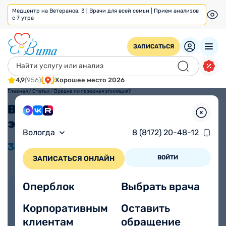
Медцентр на Ветеранов, 3 | Врачи для всей семьи | Прием анализов
с 7 утра
ЗАПИСАТЬСЯ
4,9
(956)
Хорошее место 2026
Главная
/
Статьи
/
Вредна ли лазерная эпиляция?
Вредна ли лазерная
эпиляция?
Вологда
8 (8172) 20-48-12
30.10
2025
Время прочтения
Просмотров 910
3 минуты
ВОЙТИ
ЗАПИСАТЬСЯ ОНЛАЙН
Оперблок
Выбрать врача
Автор статьи:
Осипова Марина
Корпоративным
Оставить
Владимировна
клиентам
обращение