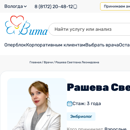
Вологда
8 (8172) 20-48-12
Принимаем ана
Оперблок
Корпоративным клиентам
Выбрать врача
Оста
Главная
/
Врачи
/
Рашева Светлана Леонидовна
Рашева Св
Стаж: 3 года
Эмбриолог
Кого принимает
Взрослые