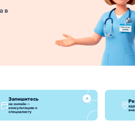
а в
Запишитесь
Ре
на онлайн —
адр
консультацию к
ана
специалисту