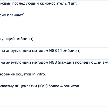
аждый последующий крионоситель, 1 шт)
рио планшет)
едующий эмбрион)
на анеуплоидии методом NGS ( 1 эмбрион)
 на анеуплоидии методом NGS (каждый последующий эм
рение ооцитов in vitro.
лазму яйцеклетки (ICSI) более 4 ооцитов