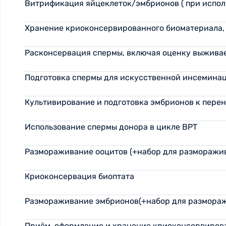
Витрификация яйцеклеток/эмбрионов ( при исполь
Хранение криоконсервированного биоматериала, 
Расконсервация спермы, включая оценку выжива
Подготовка спермы для искусственной инсемина
Культивирование и подготовка эмбрионов к перен
Использование спермы донора в цикле ВРТ
Размораживание ооцитов (+набор для разморажив
Криоконсервация биоптата
Размораживание эмбрионов(+набор для разморажив
Приём, оформление и хранение криоконсервирова