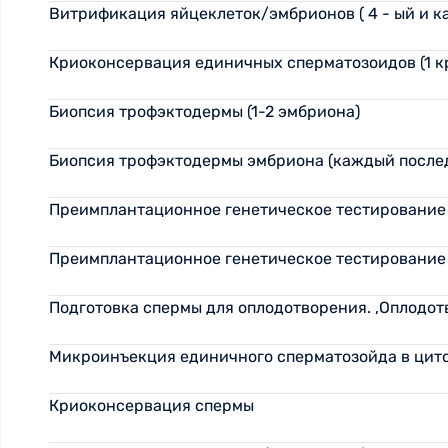
Витрификация яйцеклеток/эмбрионов ( 4 - ый и к
Криоконсервация единичных сперматозоидов (1 к
Биопсия трофэктодермы (1-2 эмбриона)
Биопсия трофэктодермы эмбриона (каждый посл
Преимплантационное генетическое тестирование 
Преимплантационное генетическое тестирование
Подготовка спермы для оплодотворения. ,Оплодотво
Микроинъекция единичного сперматозойда в цитоп
Криоконсервация спермы