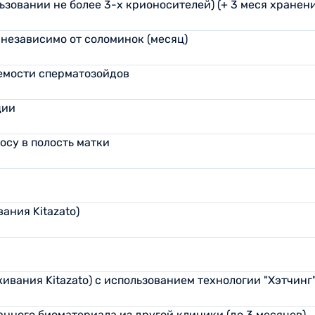
зовании не более 3-х крионосителей) (+ 3 меся хранен
независимо от соломинок (месяц)
емости сперматозойдов
ции
осу в полость матки
ания Kitazato)
ания Kitazato) с использованием технологии "Хэтчинг
нного биоматериала из другой клиники (до 3 месяцев)