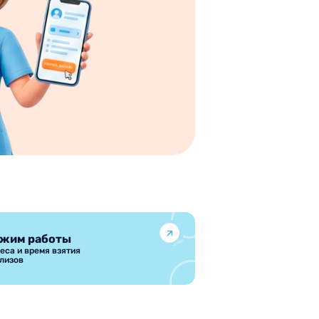
жим работы
еса и время взятия
лизов