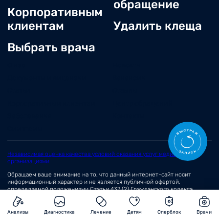
обращение
Корпоративным
клиентам
Удалить клеща
Выбрать врача
О нас
Новости
Документы и лицензии
Вакансии
Статьи
Отзывы
Корпоративным клиентам
Центр обращений
Заболевания
Контакты
Симптомы
Независимая оценка качества условий оказания услуг медицинскими
организациями
Обращаем ваше внимание на то, что данный интернет-сайт носит
информационный характер и не является публичной офертой,
определяемой положениями
Статьи 437 (2)
Гражданского кодекса
Российской Федерации.
© 2026 Сеть медицинских центров «Вита»
Анализы
Диагностика
Лечение
Детям
Оперблок
Врачи