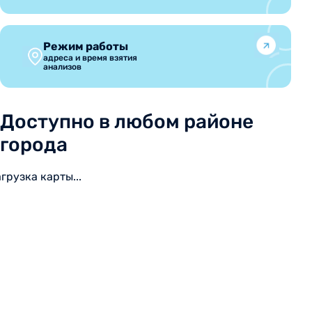
Режим работы
адреса и время взятия
анализов
Доступно в любом районе
города
агрузка карты...