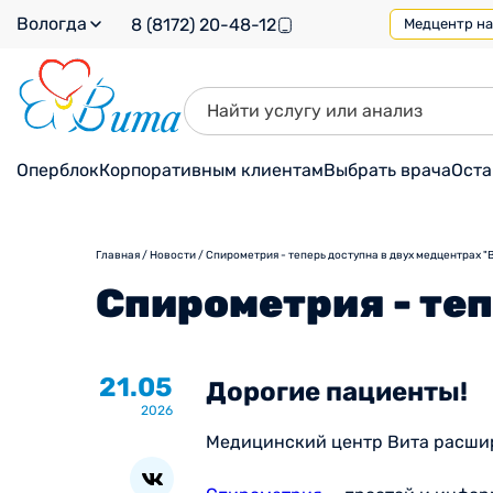
Вологда
8 (8172) 20-48-12
Медцентр на 
Оперблок
Корпоративным клиентам
Выбрать врача
Оста
Главная
/
Новости
/
Спирометрия - теперь доступна в двух медцентрах "
Спирометрия - теп
21.05
Дорогие пациенты!
2026
Медицинский центр Вита расшир