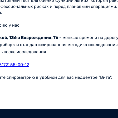
мативный тест для оценки функции легких, который рек
офессиональных рисках и перед плановыми операциями.
.
ию у нас:
ой, 136 и Возрождения, 76
- меньше времени на дорогу
риборы и стандартизированная методика исследования
ь после исследования.
(8172) 55-00-12
ите спирометрию в удобном для вас медцентре "Вита".