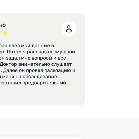
но
рач ввел мои данные в
 ему свои
он задал мне вопросы и все
 Доктор внимательно слушает
. Далее он провел пальпацию и
 меня на обследование.
поставил предварительный.
 лечения он пока мне не
. С результатами анализов я
перь к нему повторно.
е ко мне было хорошее,
рекрасное. Мне комфортно и
было находиться у доктора.