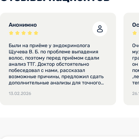
Анонимно
Ос
Были на приёме у эндокринолога
Оч
Щучева В. Б. по проблеме выпадения
мужем 
волос, поэтому перед приёмом сдали
гр
анализ ТТГ. Доктор обстоятельно
он
побеседовал с нами, рассказал
по
возможные причины, предложил сдать
,л
дополнительные анализы для точного
те
диагноза. Приёмом остались довольны.
че
13.02.2026
26.
Будем продолжать обследование.
Доброжелательность, внимание к
пациентам.