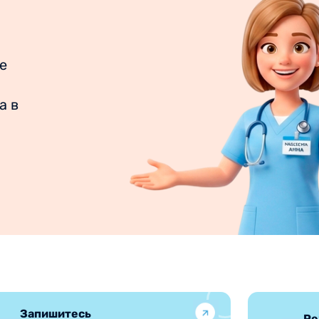
е
а в
Запишитесь
Ре