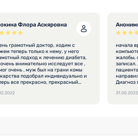
окина Флора Аскяровна
Аноним
ень грамотный доктор, ходим с
начала в
теперь только к нему, у него
компьютер. Потом я рассказал
амотный подход к лечению диабета,
жалобы, 
 очень внимательно исследует все ,
записал.
мог очень , муж был на грани комы
пациента
екарства подобрал индивидуально и
направил
перь все прекрасно, прекрасный
Диагноз 
ловек и врач от бога.
Никакого
12.2022
31.05.2022
назначал
пойду те
Отношени
просто п
приятно 