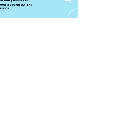
еса и время взятия
лизов