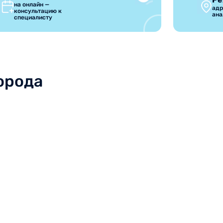
на онлайн —
адр
консультацию к
ана
специалисту
орода