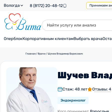
Вологда
8 (8172) 20-48-12
Принимаем ана
Оперблок
Корпоративным клиентам
Выбрать врача
Оста
Главная
/
Врачи
/
Шучев Владимир Борисович
Шучев Вла
Стаж: 48 лет
Отзывы: 4
Эндокринолог
Кого принимает
Взрослые