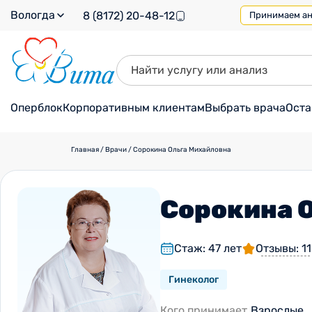
Вологда
8 (8172) 20-48-12
Принимаем ана
Оперблок
Корпоративным клиентам
Выбрать врача
Оста
Главная
/
Врачи
/
Сорокина Ольга Михайловна
Сорокина 
Стаж: 47 лет
Отзывы: 11
Гинеколог
Кого принимает
Взрослые