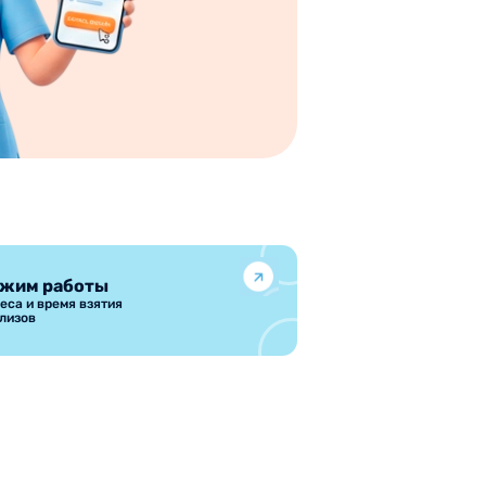
жим работы
еса и время взятия
лизов