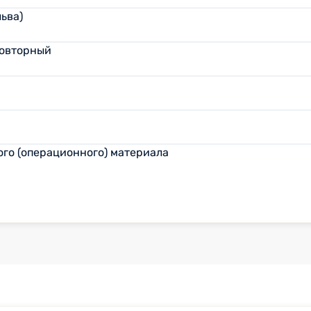
ьва)
повторный
го (операционного) материала