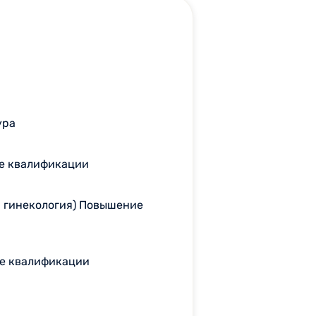
ура
ие квалификации
и гинекология) Повышение
ие квалификации