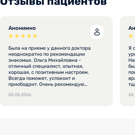
Отзывы пациентов
Анонимно
А
Была на приеме у данного доктора
Я 
неоднократно по рекомендации
уреапла
знакомых. Ольга Михайловна -
На
отличный специалист, опытная,
бы
хорошая, с позитивным настроем.
по
Всегда поможет, успокоит и
вр
приободрит. Очень рекомендую
тщ
данного доктора своим знакомым.
ус
05.05.2026
24
Данный врач всегда назначит нужные
пе
анализы, даст хорошие рекомендации
по плану лечения. Все четко и понятно.
Общее впечатление о данном докторе
только хорошее и положительное. Я
считаю, что настоящие врачи должны
быть именно такими, как Ольга