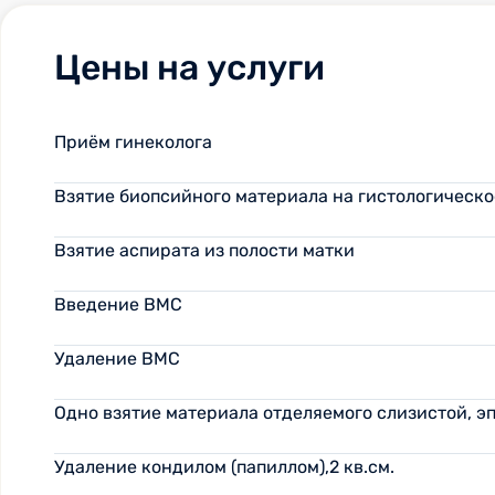
Михайловна. Отношение, знания,
доброжелательность, опыт, умение
общаться с пациентами, хорошее и
Цены на услуги
позитивное настроение.
Приём гинеколога
Взятие биопсийного материала на гистологическ
Взятие аспирата из полости матки
Введение ВМС
Удаление ВМС
Одно взятие материала отделяемого слизистой, э
Удаление кондилом (папиллом),2 кв.см.