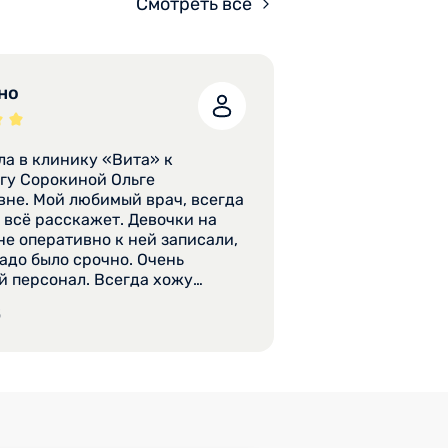
Смотреть все
но
а в клинику «Вита» к
 Ольге
не. Мой любимый врач, всегда
 всё расскажет. Девочки на
е оперативно к ней записали,
надо было срочно. Очень
 персонал. Всегда хожу
уда. Вежливый персонал.
5
результаты.