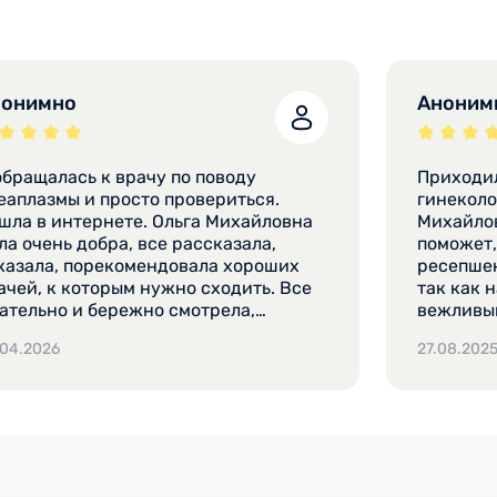
нонимно
Аноним
обращалась к врачу по поводу
Приходил
змы и просто провериться.
гинекологу Сорокиной
шла в интернете. Ольга Михайловна
Михайлов
ла очень добра, все рассказала,
поможет,
казала, порекомендовала хороших
ресепшен
ачей, к которым нужно сходить. Все
так как 
ательно и бережно смотрела,
вежливый
покаивала, потому что я немного
только т
.04.2026
27.08.202
реживала. Очень приятная женщина,
Быстрые 
сразу встретила с улыбкой.