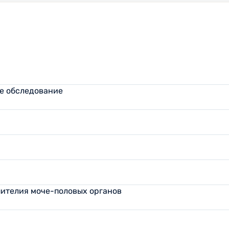
ое обследование
пителия моче-половых органов