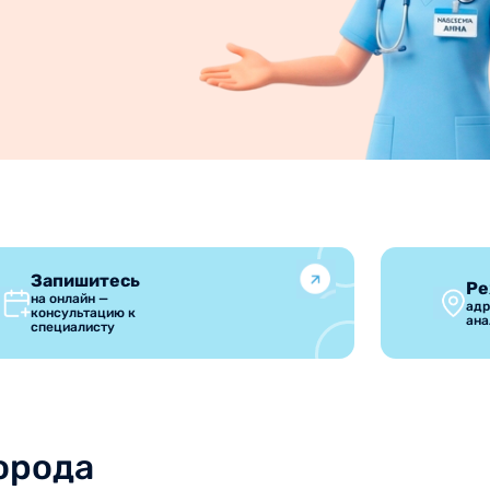
Запишитесь
Ре
на онлайн —
адр
консультацию к
ана
специалисту
орода