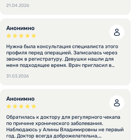
21.04.2026
Анонимно
Нужна была консультация специалиста этого
профиля перед операцией. Записалась через
звонок в регистратуру. Девушки нашли для
меня подходящее время. Врач пригласил в
кабинет и провел осмотр. Проверила все
31.03.2026
анализы, которые были у меня на руках.
Посоветовала пройти дополнительные
обследование, которые были действительно
необходимы. Алина Владимировна -
Анонимно
прекрасный специалист, заинтересованный в
своей работе. Вежливая, внимательная.
Доступно все объяснила. Обязательно
Обратилась к доктору для регулярного чекапа
обращусь еще. Нареканий к специалисту нет.
по причине хронического заболевания.
Обязательно посоветую ее своим знакомым.
Наблюдаюсь у Алины Владимировны не первый
год. Доктор всегда доброжелательна,