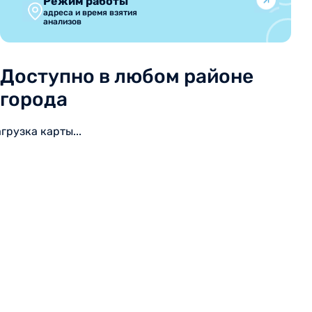
Режим работы
адреса и время взятия
анализов
Доступно в любом районе
города
агрузка карты...