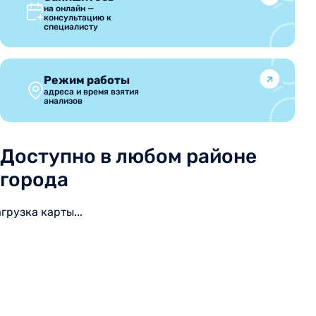
на онлайн —
консультацию к
специалисту
Режим работы
адреса и время взятия
анализов
Доступно в любом районе
города
агрузка карты...