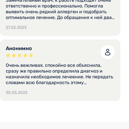
Замечательный врач, к работе подходит очень
огромное за ваш труд и внимание.
ответственно и профессионально. Помогла
выявить очень редкий аллерген и подобрать
оптимальное лечение. До обращения к ней два
года ходил к другим аллергологам
27.02.2023
безрезультатно. Приятно общается и старается
помочь. Спасибо.
Анонимно
Очень вежливая, спокойно все объяснила,
сразу же правильно определила диагноз и
назначила необходимое лечеение. Не передать
словами всю благодарность этому
замечательному доктору, настоящему
30.05.2022
профессионалу.