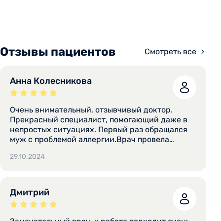
Отзывы пациентов
Смотреть все
Анна Колесникова
Очень внимательный, отзывчивый доктор.
Прекрасный специалист, помогающий даже в
непростых ситуациях. Первый раз обращался
муж с проблемой аллергии.Врач провела
полную диагностику и выявила то, на что даже
29.10.2024
не думали. Дала нужные рекомендации и
список продуктов, которые нельзя употреблять.
И вот уже много лет эта диета помогает.
Обращалась я и сама к Елене Михайловне, но
Дмитрий
уже как к иммунологу. Она поддержала и очень
помогла восстановить иммунитет и справиться
с постковидным синдромом. Спасибо