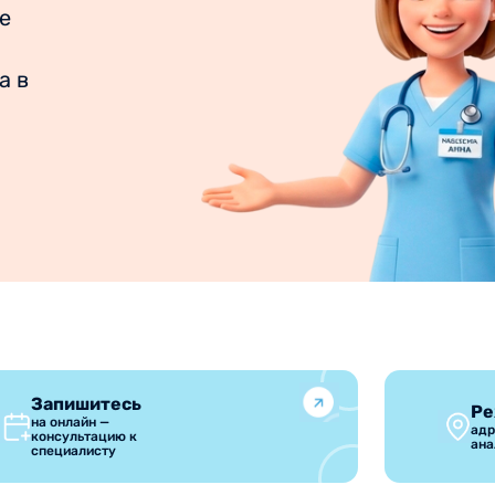
е
а в
Запишитесь
Ре
на онлайн —
адр
консультацию к
ана
специалисту