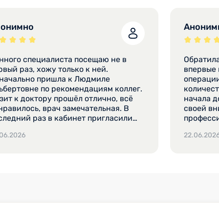
нонимно
Аноним
нного специалиста посещаю не в
Обратила
, хожу только к ней.
впервые на консультацию после
начально пришла к Людмиле
операции
ьбертовне по рекомендациям коллег.
количеств
зит к доктору прошёл отлично, всё
начала д
илось, врач замечательная. В
своей вн
следний раз в кабинет пригласили
професс
же раньше назначенного времени,
Альберто
.06.2026
22.06.202
о было очень приятно. Сам приём
предоста
ошёл довольно комфортно и уютно.
действит
ециалист провела обследование,
изучение
сспросила, как надо, и назначила
детали. 
чественное лечение. Всю
она разр
формацию она доносит понятно и
которое 
ступно. Посещение длилось
Внимател
иблизительно 20 минут, как и
Рекоменд
ложено. Специалист никуда не