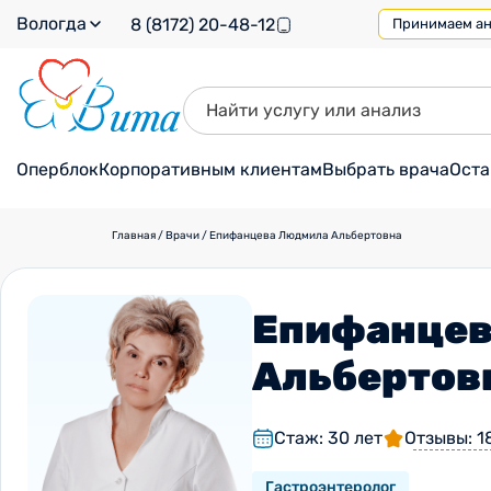
Вологда
8 (8172) 20-48-12
Принимаем ана
Оперблок
Корпоративным клиентам
Выбрать врача
Оста
Главная
/
Врачи
/
Епифанцева Людмила Альбертовна
Епифанцев
Альбертов
Стаж: 30 лет
Отзывы: 1
Гастроэнтеролог