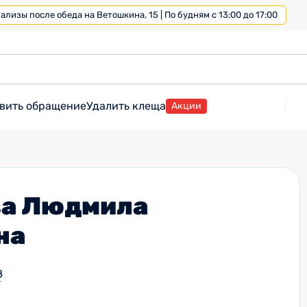
лизы после обеда на Ветошкина, 15 | По будням с 13:00 до 17:00
вить обращение
Удалить клеща
Акции
а Людмила
на
8