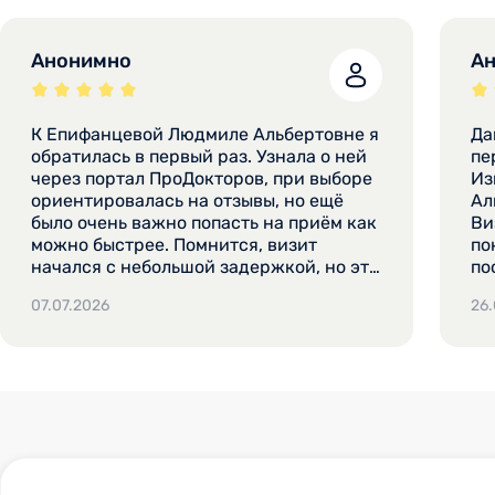
Анонимно
А
К Епифанцевой Людмиле Альбертовне я
Да
обратилась в первый раз. Узнала о ней
первый раз
через портал ПроДокторов, при выборе
Из
ориентировалась на отзывы, но ещё
Ал
было очень важно попасть на приём как
Ви
можно быстрее. Помнится, визит
понрав
начался с небольшой задержкой, но это
по
было не критично. По поводу
да
07.07.2026
26
эффективности лечения судить пока
чт
рано, плюс ещё не знаю, продолжу ли
пр
наблюдаться у этого же врача. Я
Сп
догадывалась о диагнозе, так как на
ра
руках были результаты ФГДС.
ка
Впечатления от приёма остались
ин
положительные, мне понравилось. Врач
до
успокоила меня, так что всё прошло
пр
хорошо. Приём длился минут 20, может
по