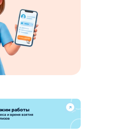
жим работы
еса и время взятия
лизов