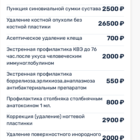
2500 ₽
Пункция синовиальной сумки сустава
Удаление костной опухоли без
26500 ₽
костной пластики
700 ₽
Асептическое удаление клеща
Экстренная профилактика КВЭ до 76
2000 ₽
час.после укуса человеческим
иммуноглобулином
Экстренная профилактика
550 ₽
боррелиоза,эрлихиоза,анаплазмоза
антибактериальным препаратом
Профилактика столбняка столбнячным
800 ₽
анатоксином 1 мл.
Коррекция (удаление) ногтевой
2900 ₽
пластинки
Удаление поверхностного инородного
2000 ₽