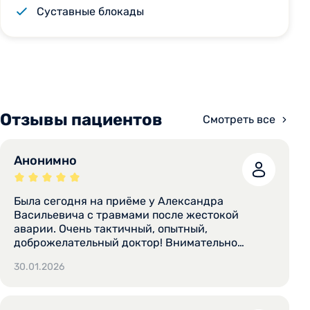
Суставные блокады
Отзывы пациентов
Смотреть все
Анонимно
Была сегодня на приёме у Александра
Васильевича с травмами после жестокой
аварии. Очень тактичный, опытный,
доброжелательный доктор! Внимательно
выслушал, осмотрел, проверил результаты
30.01.2026
обследований, сделанных ранее, выписал
лечение. Назначил ЭКГ, сам проводил и
договорился о срочной готовности (я приехала