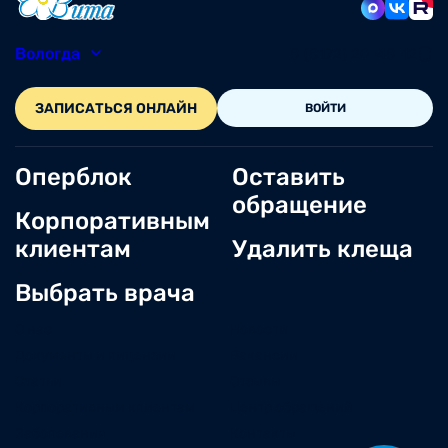
Вологда
8 (8172) 20-48-12
ЗАПИСАТЬСЯ ОНЛАЙН
ВОЙТИ
Оперблок
Оставить
обращение
Корпоративным
клиентам
Удалить клеща
Выбрать врача
О нас
Новости
Документы и лицензии
Вакансии
Статьи
Отзывы
Корпоративным клиентам
Центр обращений
Заболевания
Контакты