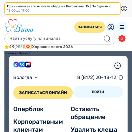
Принимаем анализы после обеда на Ветошкина, 15 | По будням с
13:00 до 17:00
ЗАПИСАТЬСЯ
4,9
(956)
Хорошее место 2026
Главная
/
Врачи
/
Взрослым
Детям
Вологда
8 (8172) 20-48-12
ВОЙТИ
ЗАПИСАТЬСЯ ОНЛАЙН
Оперблок
Оставить
обращение
Корпоративным
клиентам
Удалить клеща