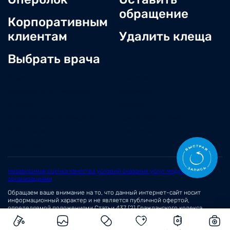
обращение
Корпоративным
клиентам
Удалить клеща
Выбрать врача
О нас
Новости
Документы и лицензии
Вакансии
Статьи
Отзывы
Корпоративным клиентам
Центр обращений
Заболевания
Контакты
Симптомы
Независимая оценка качества условий оказания услуг медицинскими
организациями
Обращаем ваше внимание на то, что данный интернет-сайт носит
информационный характер и не является публичной офертой,
определяемой положениями
Статьи 437 (2)
Гражданского кодекса
Российской Федерации.
© 2026 Сеть медицинских центров «Вита»