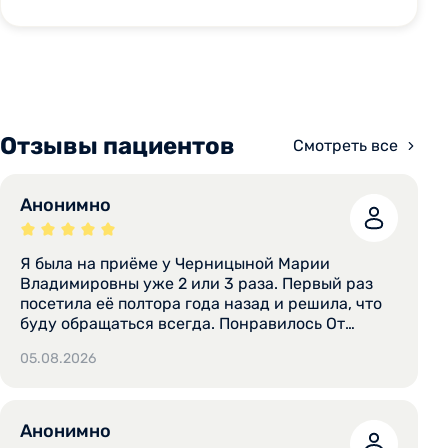
Отзывы пациентов
Смотреть все
Анонимно
Я была на приёме у Черницыной Марии
Владимировны уже 2 или 3 раза. Первый раз
посетила её полтора года назад и решила, что
буду обращаться всегда. Понравилось От
консультации у доктора остались отличные
05.08.2026
впечатления. Я обязательно приду к этому
врачу снова. Изначально обращалась к ней на
УЗИ, а сейчас пришла по беременности.
Насколько помню, в кабинет пригласили
Анонимно
вовремя, без задержек. Мария Владимировна