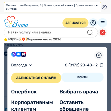
Медцентр на Ветеранов, 3 | Врачи для всей семьи | Прием анализов
с 7 утра
ЗАПИСАТЬСЯ
4,9
(956)
Хорошее место 2026
Главная
/
Статьи
Статьи
Вологда
8 (8172) 20-48-12
Разбираемся с тестостероном:
17.01
когда и почему стоит проверять
ВОЙТИ
ЗАПИСАТЬСЯ ОНЛАЙН
2025
уровень гормона
Узнайте о важности анализа на тестостерон, его
нормах и подготовке к исследованию.
Оперблок
Выбрать врача
Корпоративным
Оставить
Нативный мазок (микроскопия,
клиентам
обращение
06.01