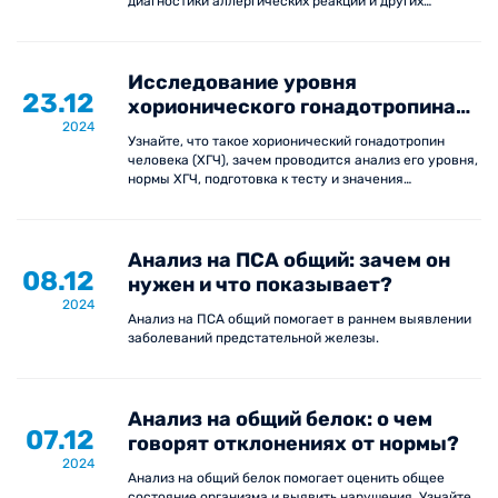
диагностики аллергических реакций и других
состояний.
Исследование уровня
23.12
хорионического гонадотропина
2024
(ХГЧ) в крови для диагностики
Узнайте, что такое хорионический гонадотропин
беременности
человека (ХГЧ), зачем проводится анализ его уровня,
нормы ХГЧ, подготовка к тесту и значения
результатов.
Анализ на ПСА общий: зачем он
08.12
нужен и что показывает?
2024
Анализ на ПСА общий помогает в раннем выявлении
заболеваний предстательной железы.
Анализ на общий белок: о чем
07.12
говорят отклонениях от нормы?
2024
Анализ на общий белок помогает оценить общее
состояние организма и выявить нарушения. Узнайте,