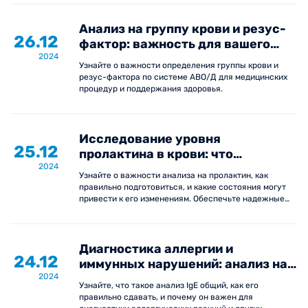
анализ.
Анализ на группу крови и резус-
26.12
фактор: важность для вашего
2024
здоровья
Узнайте о важности определения группы крови и
резус-фактора по системе АВО/Д для медицинских
процедур и поддержания здоровья.
Исследование уровня
25.12
пролактина в крови: что
2024
необходимо знать?
Узнайте о важности анализа на пролактин, как
правильно подготовиться, и какие состояния могут
привести к его изменениям. Обеспечьте надежные
результаты и своевременную диагностику.
Диагностика аллергии и
24.12
иммунных нарушений: анализ на
2024
общий иммуноглобулин (IgE
Узнайте, что такое анализ IgE общий, как его
общий)
правильно сдавать, и почему он важен для