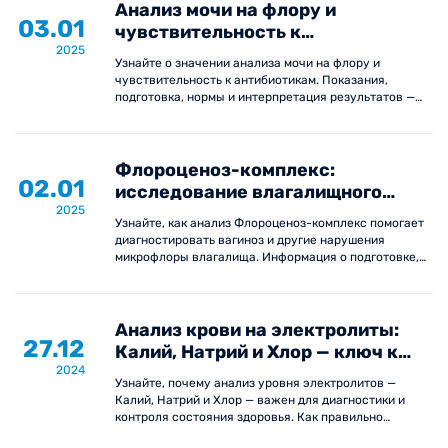
Анализ мочи на флору и
03.01
чувствительность к
2025
антибиотикам: когда проводят
Узнайте о значении анализа мочи на флору и
исследование
чувствительность к антибиотикам. Показания,
подготовка, нормы и интерпретация результатов —
всё, что нужно знать для успешной диагностики.
Флороценоз-комплекс:
02.01
исследование влагалищного
2025
отделяемого на микроорганизмы-
Узнайте, как анализ Флороценоз-комплекс помогает
маркеры вагиноза
диагностировать вагиноз и другие нарушения
микрофлоры влагалища. Информация о подготовке,
показаниях и интерпретации результатов.
Анализ крови на электролиты:
27.12
Калий, Натрий и Хлор — ключ к
2024
вашему здоровью
Узнайте, почему анализ уровня электролитов —
Калий, Натрий и Хлор — важен для диагностики и
контроля состояния здоровья. Как правильно
подготовиться и когда необходимо сдавать этот