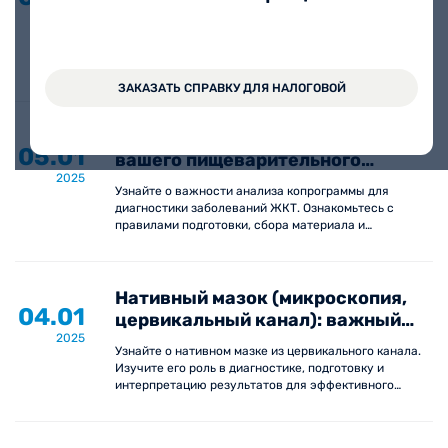
влагалище, вульва): ключевая
2025
диагностика женского здоровья
Изучите важность анализа нативного мазка для
выявления вагинальных инфекций. Узнайте о
подготовке, процессе проведения и интерпретации
результатов.
ЗАКАЗАТЬ СПРАВКУ ДЛЯ НАЛОГОВОЙ
Копрограмма: ключ к пониманию
05.01
вашего пищеварительного
2025
здоровья
Узнайте о важности анализа копрограммы для
диагностики заболеваний ЖКТ. Ознакомьтесь с
правилами подготовки, сбора материала и
интерпретацией результатов.
Нативный мазок (микроскопия,
04.01
цервикальный канал): важный
2025
анализ для здоровья женщины
Узнайте о нативном мазке из цервикального канала.
Изучите его роль в диагностике, подготовку и
интерпретацию результатов для эффективного
мониторинга женского здоровья.