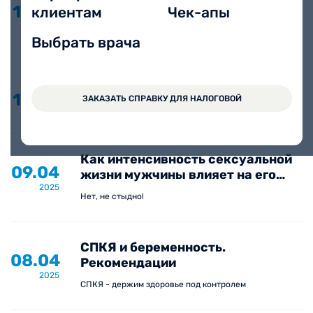
16.04
клиентам
Чек-апы
вопросы стоит задать хирургу?
2025
5 вопросов перед операцией
Выбрать врача
Как вылечить пяточную шпору
10.04
ЗАКАЗАТЬ СПРАВКУ ДЛЯ НАЛОГОВОЙ
Плантарный фасциит
2025
Как интенсивность сексуальной
09.04
жизни мужчины влияет на его
2025
здоровье?
Нет, не стыдно!
СПКЯ и беременность.
08.04
Рекомендации
2025
СПКЯ - держим здоровье под контролем