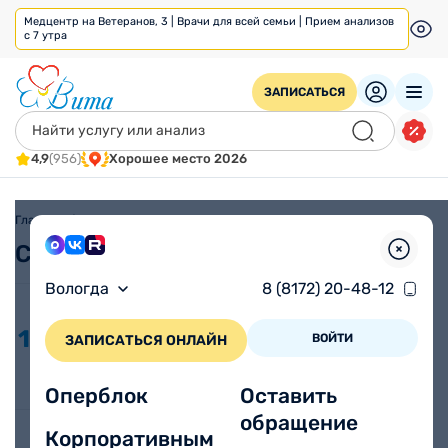
Медцентр на Ветеранов, 3 | Врачи для всей семьи | Прием анализов
с 7 утра
ЗАПИСАТЬСЯ
4,9
(956)
Хорошее место 2026
Главная
/
Статьи
Статьи
Вологда
8 (8172) 20-48-12
Как распознать сердечный
16.04
приступ
ВОЙТИ
ЗАПИСАТЬСЯ ОНЛАЙН
2025
Берегите сердце
Оперблок
Оставить
обращение
Корпоративным
Предстоит операция: какие