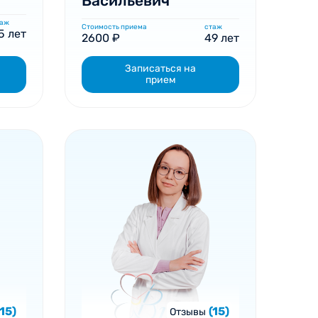
Васильевич
таж
Стоимость приема
стаж
5 лет
2600 ₽
49 лет
Записаться на
прием
(15)
(15)
Отзывы