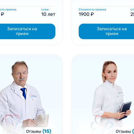
сть приема
стаж
Стоимость приема
с
 ₽
10 лет
1900 ₽
2
Записаться на
Записаться на
прием
прием
(15)
Отзывы
Отзывы