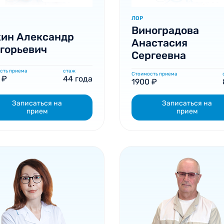
ЛОР
Виноградова
ин Александр
Анастасия
горьевич
Сергеевна
сть приема
стаж
Стоимость приема
 ₽
44 года
1900 ₽
Записаться на
Записаться на
прием
прием