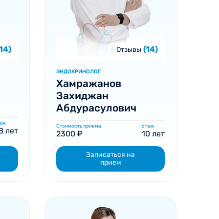
(14)
(14)
Отзывы
ЭНДОКРИНОЛОГ
Хамражанов
Захиджан
Абдурасулович
аж
Стоимость приема
стаж
8 лет
2300 ₽
10 лет
Записаться на
прием