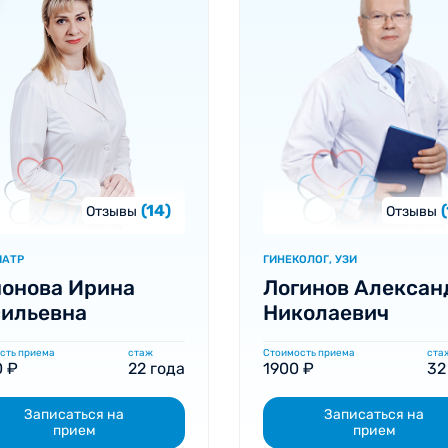
(14)
Отзывы
Отзывы
ИАТР
ГИНЕКОЛОГ, УЗИ
онова Ирина
Логинов Алексан
сильевна
Николаевич
сть приема
стаж
Стоимость приема
ста
 ₽
22 года
1900 ₽
32
Записаться на
Записаться на
прием
прием