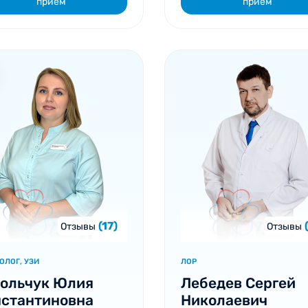
прием
прием
(17)
Отзывы
Отзывы
ОЛОГ, УЗИ
ЛОР
гольчук Юлия
Лебедев Сергей
нстантиновна
Николаевич