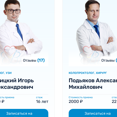
(17)
Отзывы
Отзывы
ОГ, УЗИ
КОЛОПРОКТОЛОГ, ХИРУРГ
ицкий Игорь
Подьяков Алекса
ександрович
Михайлович
сть приема
стаж
Стоимость приема
ста
 ₽
16 лет
2000 ₽
22
Записаться на
Записаться на