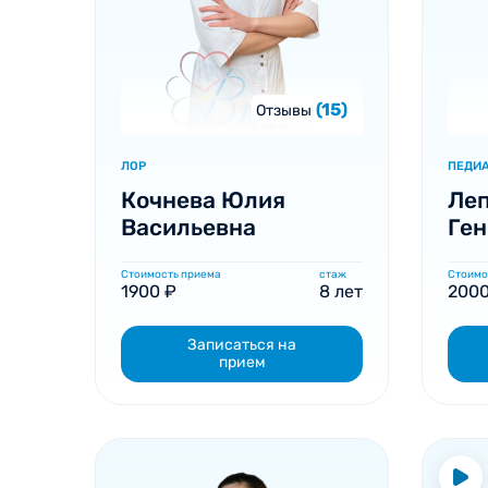
(15)
Отзывы
ЛОР
ПЕДИ
Кочнева Юлия
Ле
Васильевна
Ген
Стоимость приема
стаж
Стоимо
1900 ₽
8 лет
2000
Записаться на
прием