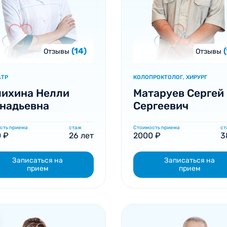
(14)
Отзывы
Отзывы
АТР
КОЛОПРОКТОЛОГ, ХИРУРГ
пихина Нелли
Матаруев Сергей
надьевна
Сергеевич
сть приема
стаж
Стоимость приема
ст
 ₽
26 лет
2000 ₽
3
Записаться на
Записаться на
прием
прием