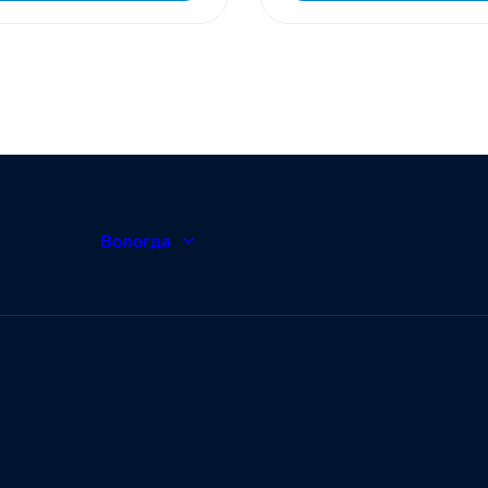
Вологда
8 (8172) 20-48-12
О нас
Корпоративным
Новости
клиентам
Документы и
Ваканси
лицензии
Заболевания
Отзывы
Статьи
Симптомы