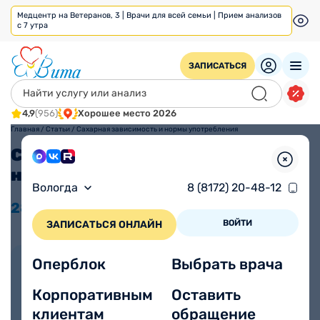
Медцентр на Ветеранов, 3 | Врачи для всей семьи | Прием анализов
с 7 утра
ЗАПИСАТЬСЯ
4,9
(956)
Хорошее место 2026
Главная
/
Статьи
/
Сахарная зависимость и нормы употребления
Сахарная зависимость и
нормы употребления
Вологда
8 (8172) 20-48-12
28.09
2023
Просмотров 1079
ВОЙТИ
ЗАПИСАТЬСЯ ОНЛАЙН
Автор статьи:
Оперблок
Выбрать врача
Иванова Анастасия
Корпоративным
Оставить
Алексеевна
клиентам
обращение
Стаж работы 7 лет