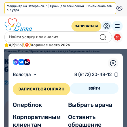
Медцентр на Ветеранов, 3 | Врачи для всей семьи | Прием анализов
с 7 утра
ЗАПИСАТЬСЯ
4,9
(956)
Хорошее место 2026
Главная
/
Статьи
/
Криоконсервация - вклад в будущее вашей семьи
Криоконсервация - вклад в
будущее вашей семьи
Вологда
8 (8172) 20-48-12
25.10
2021
Просмотров 2045
ВОЙТИ
ЗАПИСАТЬСЯ ОНЛАЙН
Оперблок
Выбрать врача
Корпоративным
Оставить
Записаться на прием онлайн
клиентам
обращение