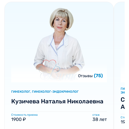
(75)
Отзывы
ГИНЕ
ГИНЕКОЛОГ, ГИНЕКОЛОГ-ЭНДОКРИНОЛОГ
ЭНДО
Со
Кузичева Наталья Николаевна
Ал
Стоимость приема
стаж
Стоим
1900 ₽
38 лет
190