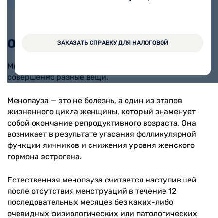
Стаж работы 17 лет
Отличие климакса от менопаузы
ЗАКАЗАТЬ СПРАВКУ ДЛЯ НАЛОГОВОЙ
Многие путают менопаузу с климаксом, хотя это
совершенно разные вещи.
Менопауза — это не болезнь, а один из этапов
жизненного цикла женщины, который знаменует
собой окончание репродуктивного возраста. Она
возникает в результате угасания фолликулярной
функции яичников и снижения уровня женского
гормона эстрогена.
Естественная менопауза считается наступившей
после отсутствия менструаций в течение 12
последовательных месяцев без каких-либо
очевидных физиологических или патологических