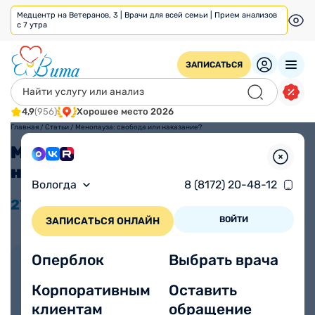
Медцентр на Ветеранов, 3 | Врачи для всей семьи | Прием анализов
с 7 утра
ЗАПИСАТЬСЯ
4,9
(956)
Хорошее место 2026
Главная
/
Статьи
/
Менопауза: свобода или наказание?
Менопауза: свобода или
наказание?
Вологда
8 (8172) 20-48-12
27.04
2024
Время прочтения
Просмотров 1671
5 минут
ВОЙТИ
ЗАПИСАТЬСЯ ОНЛАЙН
Оперблок
Выбрать врача
Автор статьи:
Аксентьева Мария
Корпоративным
Оставить
Васильевна
клиентам
обращение